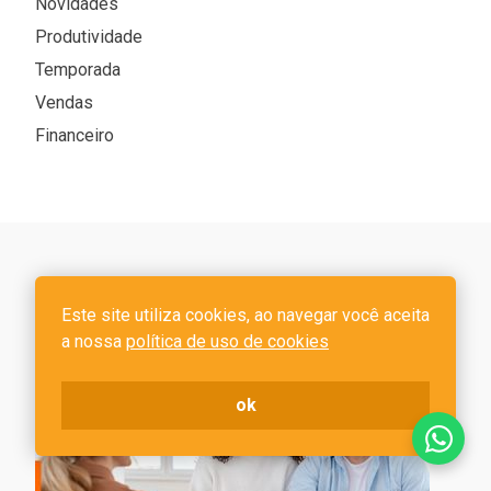
Novidades
Produtividade
Temporada
Vendas
Financeiro
Veja também
Este site utiliza cookies, ao navegar você aceita
a nossa
política de uso de cookies
ok