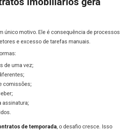
ratos imobiliários gera
um único motivo. Ele é consequência de processos
 setores e excesso de tarefas manuais.
formas:
s de uma vez;
iferentes;
 e comissões;
ceber;
 assinatura;
idos.
ontratos de temporada
, o desafio cresce. Isso