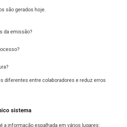
os são gerados hoje.
es da emissão?
rocesso?
ura?
es diferentes entre colaboradores e reduz erros
nico sistema
é a informação espalhada em vários lugares: