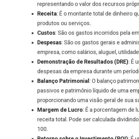
representando o valor dos recursos própr
Receita
: É o montante total de dinheir
produtos ou serviços.
Custos
: São os gastos incorridos pela e
Despesas
: São os gastos gerais e admin
empresa, como salários, aluguel, utilidade
Demonstração de Resultados
(DRE)
: É 
despesas da empresa durante um período
Balanço Patrimonial
: O balanço patrimon
passivos e patrimônio líquido de uma 
proporcionando uma visão geral de sua sa
Margem de Lucro
: É a porcentagem de 
receita total. Pode ser calculada dividindo
100.
Retorno sobre o Investimento (ROI)
: É 