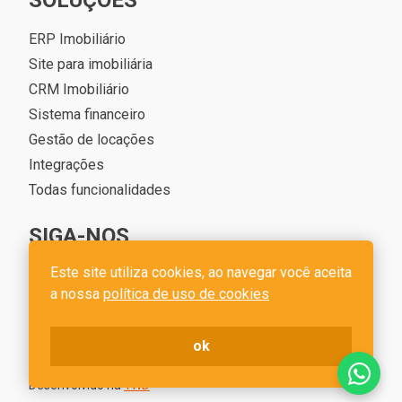
SOLUÇÕES
ERP Imobiliário
Site para imobiliária
CRM Imobiliário
Sistema financeiro
Gestão de locações
Integrações
Todas funcionalidades
SIGA-NOS
Este site utiliza cookies, ao navegar você aceita
a nossa
política de uso de cookies
ok
Cim Imob - CNPJ 22.197.755/0001-60
Desenvolvido na
1WD