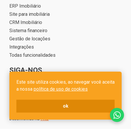
ERP Imobiliário
Site para imobiliária
CRM Imobiliário
Sistema financeiro
Gestão de locações
Integrações
Todas funcionalidades
SIGA-NOS
Este site utiliza cookies, ao navegar você aceita
a nossa
política de uso de cookies
ok
Cim Imob - CNPJ 22.197.755/0001-60
Desenvolvido na
1WD